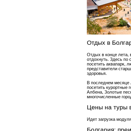
Отдых в Болгар
Отдых в конце лета, 
отдохнуть. Здесь по 
посетить аквапарк, л
представители старш
здоровья.
В последнем месяце л
посетить курортные г
Албена, Золотые песк
многочисленные город
Цены на туры в
Идет загрузка модул
Болгария: пре