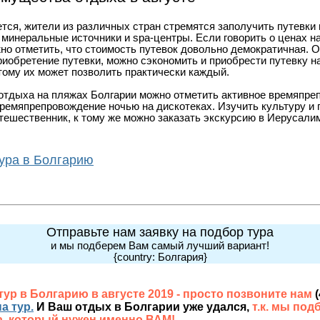
ается, жители из различных стран стремятся заполучить путевки
минеральные источники и spa-центры. Если говорить о ценах н
но отметить, что стоимость путевок довольно демократичная. О
риобретение путевки, можно сэкономить и приобрести путевку на
тому их может позволить практически каждый.
отдыха на пляжах Болгарии можно отметить активное времяпре
времяпрепровождение ночью на дискотеках. Изучить культуру и
тешественник, к тому же можно заказать экскурсию в Иерусали
тура в Болгарию
Отправьте нам заявку на подбор тура
и мы подберем Вам самый лучший вариант!
{country: Болгария}
ур в Болгарию в августе 2019 - просто позвоните нам
а тур.
И Ваш отдых в Болгарии уже удался,
т.к. мы под
а, который нужен именно ВАМ!