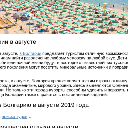
ии в августе
в августе,
в Болгарии
предлагает туристам отличную возможност
силам найти развлечение любому человеку на любой вкус. Дети
юбители ночной жизни будут в восторге от известнейших тусово
его поколения могут посетить минеральные источники и поправ
ета, в августе, Болгария предоставляет гостям страны отличн
орода знаменитые, мирового уровня. Здесь выделяются Солнечн
и. Не только эти города-курорты способны удивить и поразить 
а Болгарии также справятся с поставленной задачей.
 Болгарию в августе 2019 года
я
поиска туров
…
имущества отдыха в августе