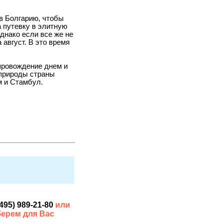
 в Болгарию, чтобы
а путевку в элитную
днако если все же не
 август. В это время
провождение днем и
 природы страны
м и Стамбул.
(495) 989-21-80
или
берем для Вас