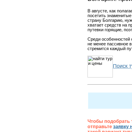
В августе, как полаг
посетить знаменитые 
страну Болгарию, нуж
хватает средств на п
путевки горящие, поэ
Среди особенностей 
не менее пассивное 
стремится каждый пу
Поиск 
Чтобы подобрать т
отправьте
заявку н
такой вариант тур