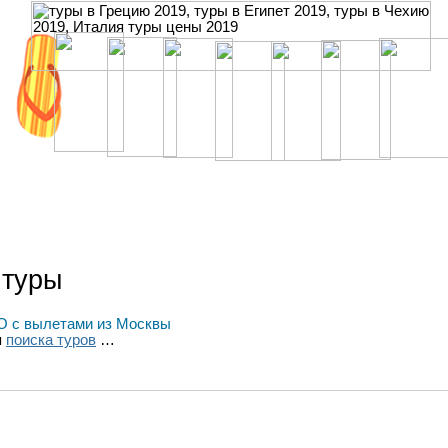
 туры
 с вылетами из Москвы
я
поиска туров
…